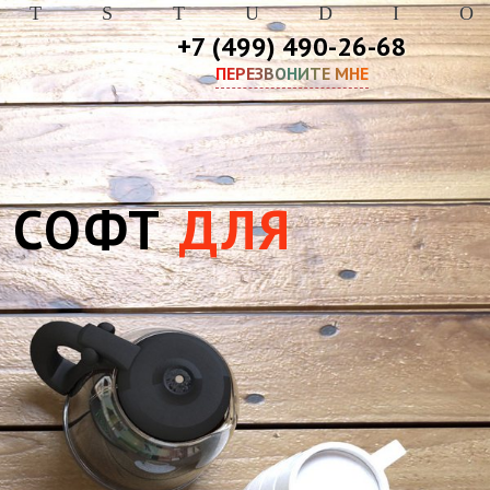
T
S
T
U
D
I
O
+7 (499) 490-26-68
ПЕРЕЗВОНИТЕ МНЕ
 СОФТ
ДЛЯ