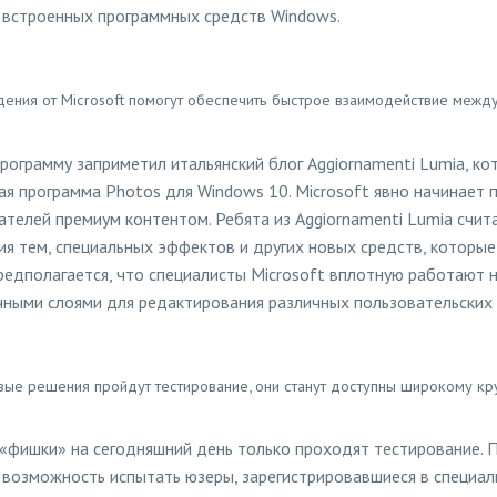
встроенных программных средств Windows.
ения от Microsoft помогут обеспечить быстрое взаимодействие межд
рограмму заприметил итальянский блог Aggiornamenti Lumia, ко
ая программа Photos для Windows 10. Microsoft явно начинает 
ателей премиум контентом. Ребята из Aggiornamenti Lumia счит
ия тем, специальных эффектов и других новых средств, которы
редполагается, что специалисты Microsoft вплотную работают 
ными слоями для редактирования различных пользовательских
вые решения пройдут тестирование, они станут доступны широкому кр
 «фишки» на сегодняшний день только проходят тестирование.
 возможность испытать юзеры, зарегистрировавшиеся в специаль