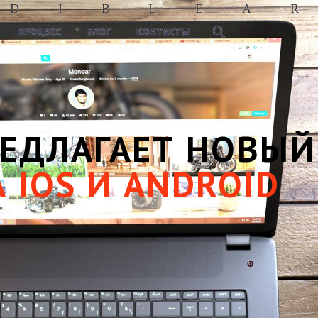
D
I
B
L
E
A
R
ПРОЦЕСС
БЛОГ
КОНТАКТЫ
РЕДЛАГАЕТ НОВЫЙ
 IOS И ANDROID