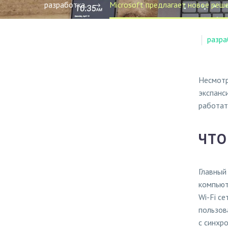
разработка
Microsoft предлагает новое реш
разра
Несмотр
экспанс
работат
ЧТО
Главный
компьют
Wi-Fi се
пользов
с синхр