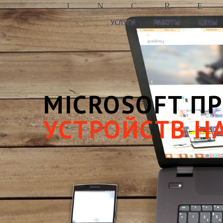
I
N
C
R
E
УСЛУГИ
РАБОТЫ
ЦЕНЫ
MICROSOFT П
УСТРОЙСТВ НА