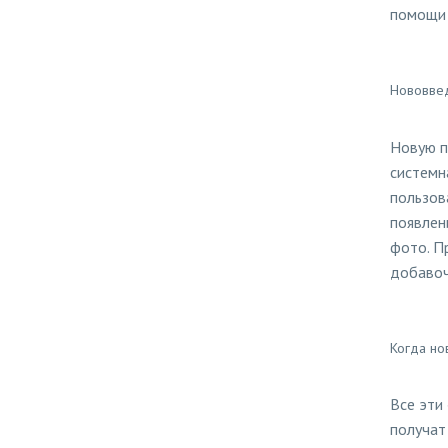
помощи 
Нововвед
Новую п
системн
пользов
появлен
фото. П
добавоч
Когда но
Все эти
получат